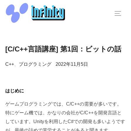
コ
ン
サイド
テ
ン
ツ
へ
[C/C++言語講座] 第1回：ビットの話
ス
キ
投
C++
、
プログラミング
2022年11月5日
ッ
稿
プ
日:
はじめに
ゲームプログラミングでは、C/C++の需要が多いです。
特にゲーム機では、かなりの会社がC/C++を開発言語と
しています。Unityを利用したC#での開発も多いようです
が、最後の詰めで苦労することがあると聞きます。