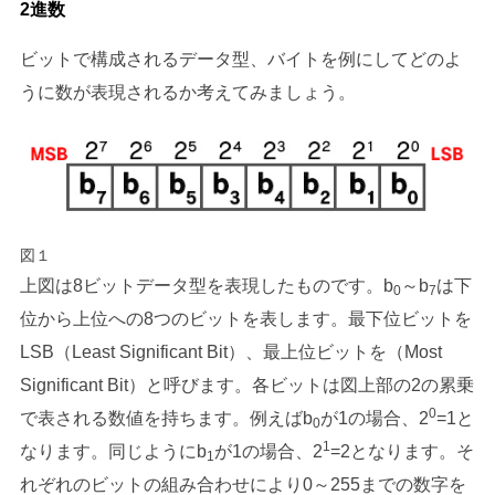
2進数
ビットで構成されるデータ型、バイトを例にしてどのよ
うに数が表現されるか考えてみましょう。
図１
上図は8ビットデータ型を表現したものです。b
～b
は下
0
7
位から上位への8つのビットを表します。最下位ビットを
LSB（Least Significant Bit）、最上位ビットを（Most
Significant Bit）と呼びます。各ビットは図上部の2の累乗
0
で表される数値を持ちます。例えばb
が1の場合、2
=1と
0
1
なります。同じようにb
が1の場合、2
=2となります。そ
1
れぞれのビットの組み合わせにより0～255までの数字を