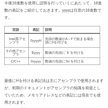
今後16進数を使用し説明を行っていくにあたって、16進
数の表記をご紹介しておきます。yyyyは任意の16進数で
す。
言語
表記
説明
Intel系アセ
先頭の数値がA～Fで始まる場合、
0yyyyH
ンブラ
頭に0を付ける
その他アセン
$yyyy
数値の先頭に’＄’を付ける
ブラ
C/C++
0xyyyy
数値の先頭に’0x’を付ける
最後にHを付ける表記法は主にアセンブラで使用されます
が、初期のドキュメントがアセンブラの知識を前提とし
ていたため、メモリアドレスなどの表記には現在でも使
用されます。