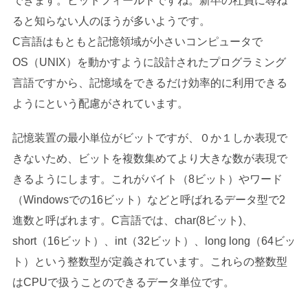
できます。ビットフィールドですね。新卒の社員に尋ね
ると知らない人のほうが多いようです。
C言語はもともと記憶領域が小さいコンピュータで
OS（UNIX）を動かすように設計されたプログラミング
言語ですから、記憶域をできるだけ効率的に利用できる
ようにという配慮がされています。
記憶装置の最小単位がビットですが、０か１しか表現で
きないため、ビットを複数集めてより大きな数が表現で
きるようにします。これがバイト（8ビット）やワード
（Windowsでの16ビット）などと呼ばれるデータ型で2
進数と呼ばれます。C言語では、char(8ビット)、
short（16ビット）、int（32ビット）、long long（64ビッ
ト）という整数型が定義されています。これらの整数型
はCPUで扱うことのできるデータ単位です。