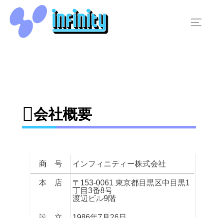
コ
ン
サイド
テ
ン
ツ
へ
ス
キ
会社概要
ッ
プ
商 号
インフィニティー株式会社
本 店
〒153-0061 東京都目黒区中目黒1
丁目3番8号
渡辺ビル9階
設 立
1986年7月26日