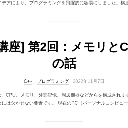
イデアにより、プログラミングを飛躍的に容易にしました。構造
言語講座] 第2回：メモリと
の話
投
C++
、
プログラミング
2022年11月7日
稿
ータは、CPU、メモリ、外部記憶、周辺機器などからを構成されま
日:
には欠かせない要素です。 現在のPC（パーソナルコンピュー