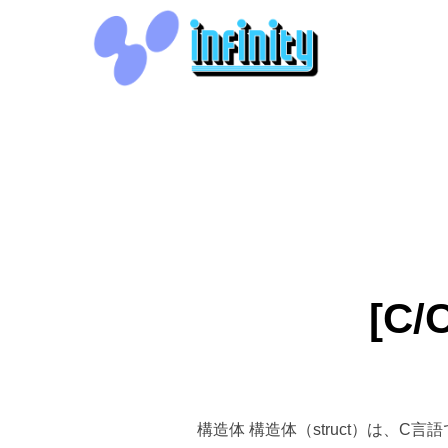
コ
ン
テ
ン
ツ
へ
ス
キ
ッ
プ
[C
構造体 構造体（struct）は