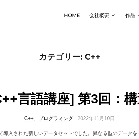
HOME
会社概要
作品
カテゴリー:
C++
/C++言語講座] 第3回：
投
C++
、
プログラミング
2022年11月10日
稿
、C言語で導入された新しいデータセットでした。異なる型のデータ
日: